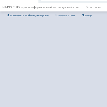
MINING CLUB торгово-информационный портал для майнеров
→
Регистрация
Использовать мобильную версию
Изменить стиль
Помощь