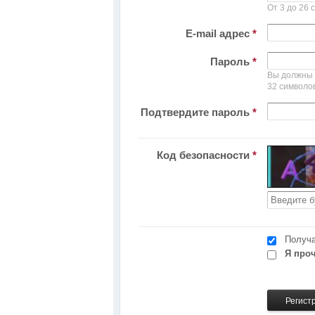
От 3 до 26 
E-mail адрес
*
Пароль
*
Вы должны 
32 символо
Подтвердите пароль
*
Код безопасности
*
Получа
Я про