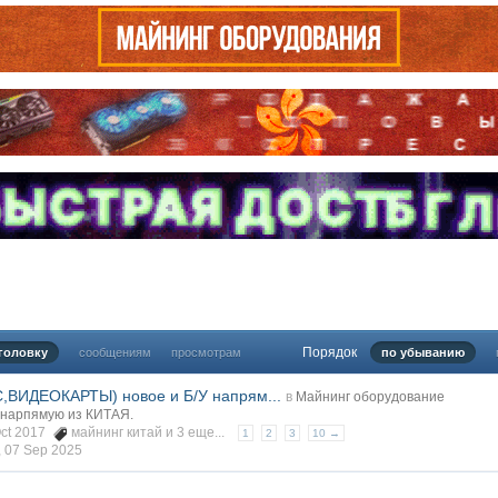
Порядок
головку
сообщениям
просмотрам
по убыванию
C,ВИДЕОКАРТЫ) новое и Б/У напрям...
в
Майнинг оборудование
 нарпямую из КИТАЯ.
Oct 2017
майнинг китай
и 3 еще...
1
2
3
10 →
,
07 Sep 2025