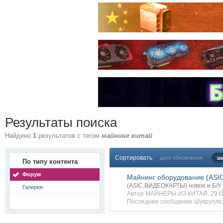
Результаты поиска
Найдено
1
результатов с тегом
майнинг китай
Сортировать
дате обновления
за
По типу контента
Форум
Майнинг оборудование (ASI
(ASIC,ВИДЕОКАРТЫ) новое и Б/У
Галерея
Автор
МАЙНЕРЫ ИЗ КИТАЯ
, 29 
Последнее сообщение
Шукрулло