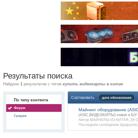
Результаты поиска
Найдено
1
результатов с тегом
купить видеокарты в китае
Сортировать
дате обновления
По типу контента
Форум
Майнинг оборудование (ASI
(ASIC,ВИДЕОКАРТЫ) новое и Б/У
Галерея
Автор
МАЙНЕРЫ ИЗ КИТАЯ
, 29 
Последнее сообщение
Шукрулло