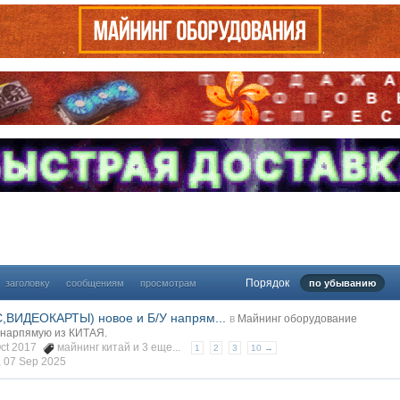
Порядок
заголовку
сообщениям
просмотрам
по убыванию
C,ВИДЕОКАРТЫ) новое и Б/У напрям...
в
Майнинг оборудование
 нарпямую из КИТАЯ.
Oct 2017
майнинг китай
и 3 еще...
1
2
3
10 →
,
07 Sep 2025