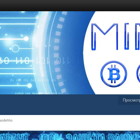
Просмот
wufehho