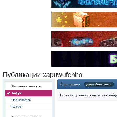
Публикации xapuwufehho
Сортировать
дате обновления
По типу контента
Форум
По вашему запросу ничего не найд
Пользователи
Галерея