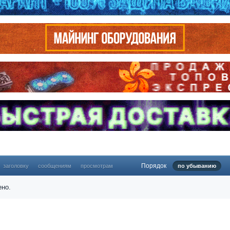
Порядок
заголовку
сообщениям
просмотрам
по убыванию
ено.