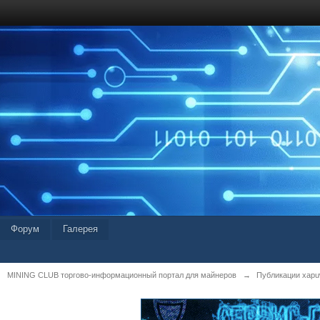
Форум
Галерея
MINING CLUB торгово-информационный портал для майнеров
→
Публикации xapu