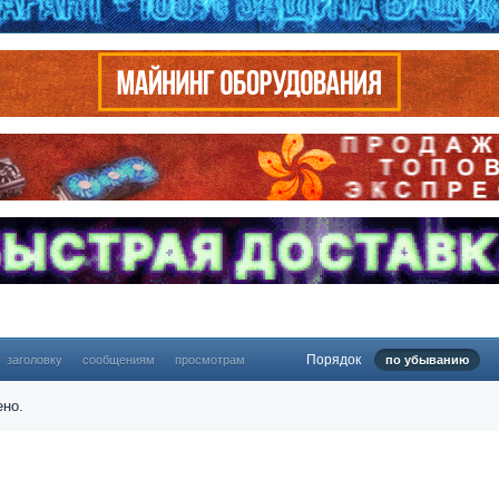
Порядок
заголовку
сообщениям
просмотрам
по убыванию
ено.