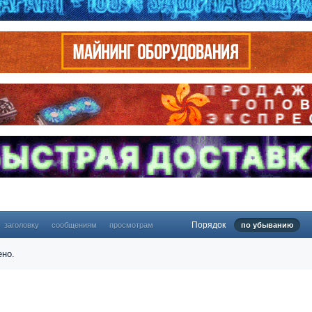
Порядок
заголовку
сообщениям
просмотрам
по убыванию
ено.