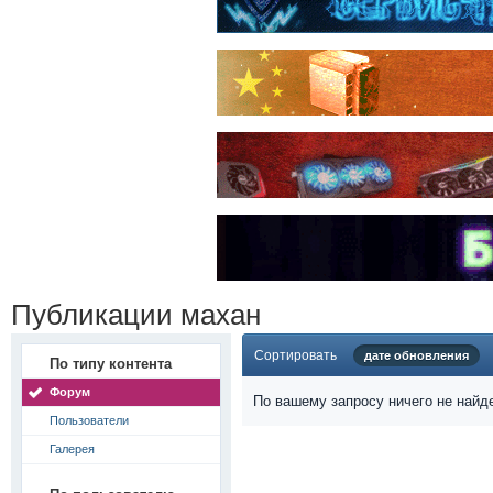
Публикации махан
Сортировать
дате обновления
По типу контента
Форум
По вашему запросу ничего не найд
Пользователи
Галерея