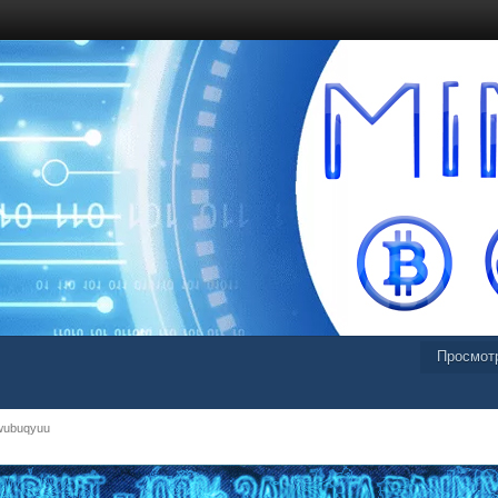
Просмот
wubuqyuu