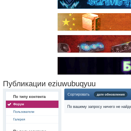
Публикации eziuwubuqyuu
Сортировать
дате обновления
По типу контента
Форум
По вашему запросу ничего не найд
Пользователи
Галерея