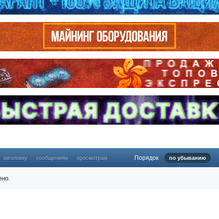
Порядок
заголовку
сообщениям
просмотрам
по убыванию
ено.