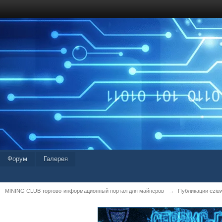
Форум
Галерея
MINING CLUB торгово-информационный портал для майнеров
→
Публикации eziu