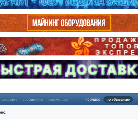
Порядок
заголовку
сообщениям
просмотрам
по убыванию
ено.