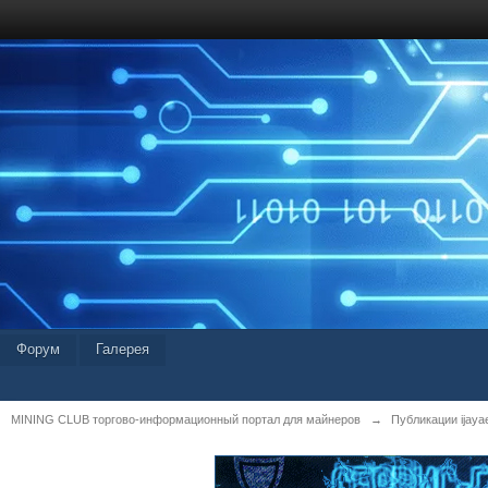
Форум
Галерея
MINING CLUB торгово-информационный портал для майнеров
→
Публикации ijaya