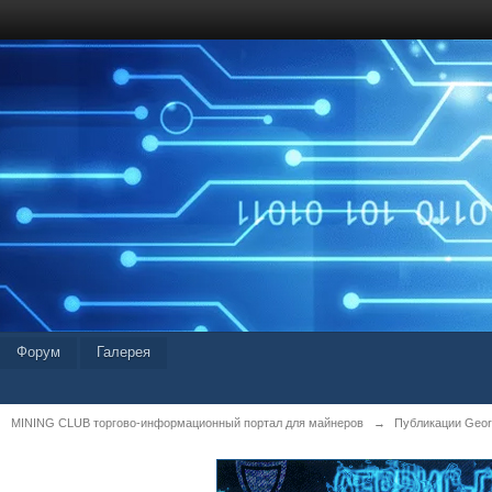
Форум
Галерея
MINING CLUB торгово-информационный портал для майнеров
→
Публикации Geor