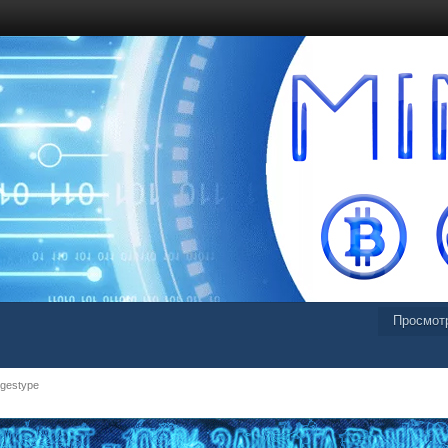
Просмот
gestype