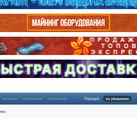
Порядок
заголовку
сообщениям
просмотрам
по убыванию
ено.