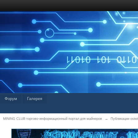
Форум
Галерея
MINING CLUB торгово-информационный портал для майнеров
→
Публикации osiwid