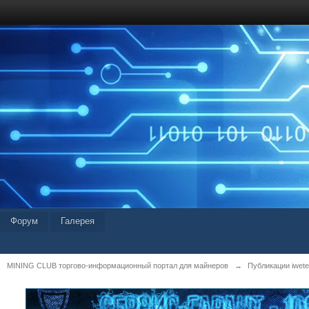
Форум
Галерея
MINING CLUB торгово-информационный портал для майнеров
→
Публикации iwetei