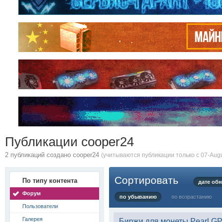
Публикации cooper24
2 публикаций создано cooper24
(учитываются публикации только с 07-Augu
Сортировать
По типу контента
дате об
Форум
по убыванию
по возрастанию
Пользователи
Галерея
Биржи для монеты Pearl GP