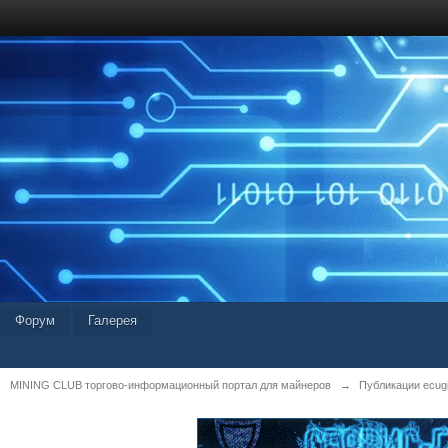
Форум
Галерея
MINING CLUB торгово-информационный портал для майнеров
→
Публикации ecug