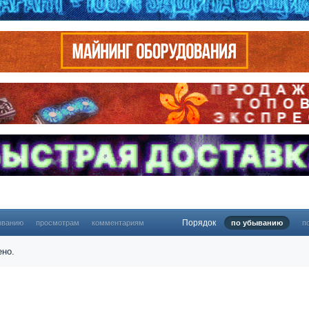
Порядок
званию
просмотрам
комментариям
по убыванию
п
ено.