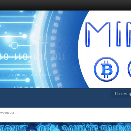
Просмот
iwevecuta