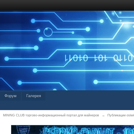
Форум
Галерея
MINING CLUB торгово-информационный портал для майнеров
→
Публикации osiwid