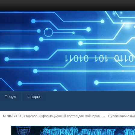
Форум
Галерея
MINING CLUB торгово-информационный портал для майнеров
→
Публикации osiwid