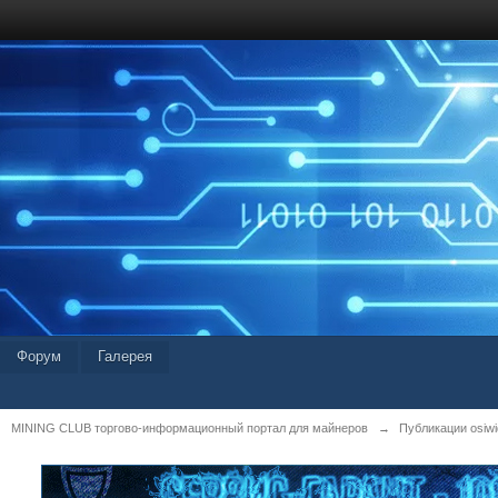
Форум
Галерея
MINING CLUB торгово-информационный портал для майнеров
→
Публикации osiwid