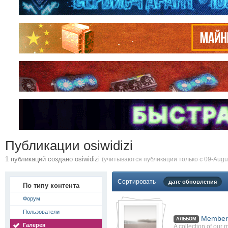
Публикации osiwidizi
1 публикаций создано osiwidizi
(учитываются публикации только с 09-Augus
Сортировать
дате обновления
По типу контента
Форум
Пользователи
Member'
АЛЬБОМ
Галерея
A collection of our