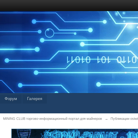
Форум
Галерея
MINING CLUB торгово-информационный портал для майнеров
→
Публикации osiwid