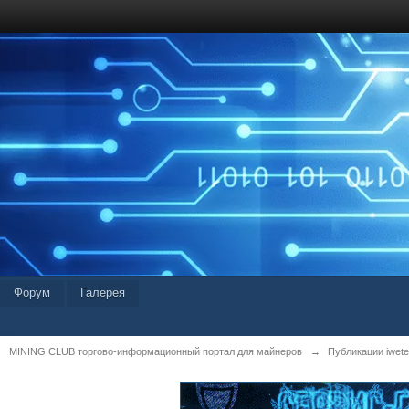
Форум
Галерея
MINING CLUB торгово-информационный портал для майнеров
→
Публикации iwetei