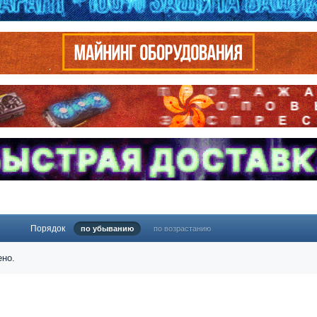
Порядок
по убыванию
по возрастанию
ено.