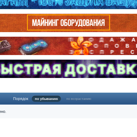
Порядок
по убыванию
по возрастанию
ено.