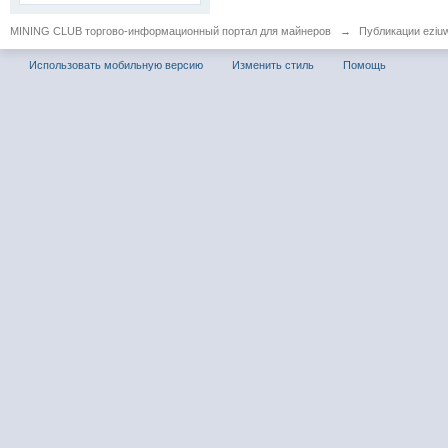
MINING CLUB торгово-информационный портал для майнеров
→
Публикации eziu
Использовать мобильную версию
Изменить стиль
Помощь