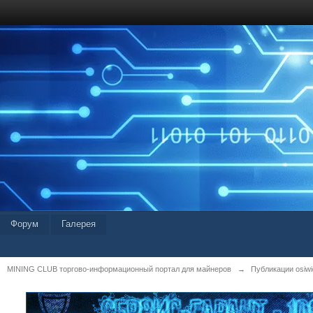
Форум
Галерея
MINING CLUB торгово-информационный портал для майнеров
→
Публикации osiwid