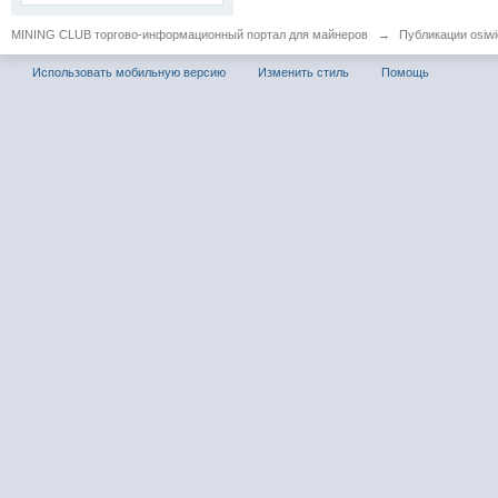
MINING CLUB торгово-информационный портал для майнеров
→
Публикации osiwid
Использовать мобильную версию
Изменить стиль
Помощь