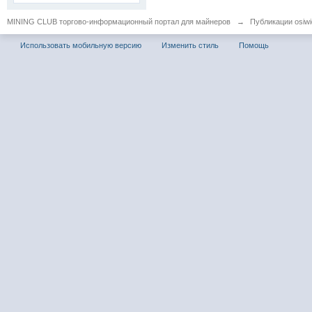
MINING CLUB торгово-информационный портал для майнеров
→
Публикации osiwid
Использовать мобильную версию
Изменить стиль
Помощь