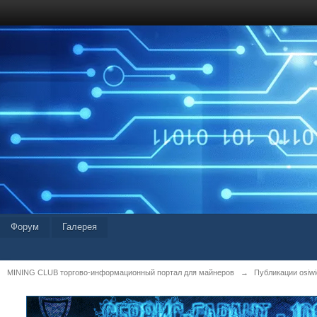
Форум
Галерея
MINING CLUB торгово-информационный портал для майнеров
→
Публикации osiwid