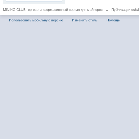
MINING CLUB торгово-информационный портал для майнеров
→
Публикации osiwid
Использовать мобильную версию
Изменить стиль
Помощь