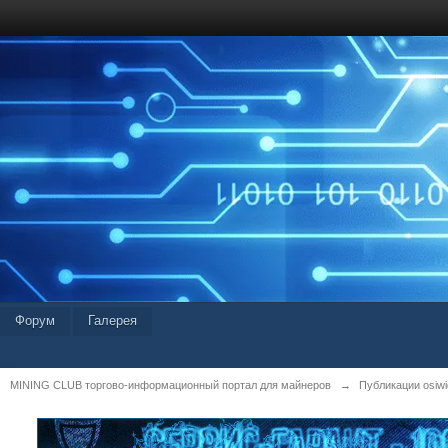
Форум
Галерея
MINING CLUB торгово-информационный портал для майнеров
→
Публикации osiwid