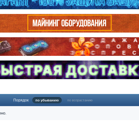
Порядок
по убыванию
по возрастанию
ено.