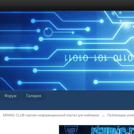
Форум
Галерея
MINING CLUB торгово-информационный портал для майнеров
→
Публикации osiwid