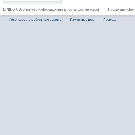
MINING CLUB торгово-информационный портал для майнеров
→
Публикации Geor
Использовать мобильную версию
Изменить стиль
Помощь