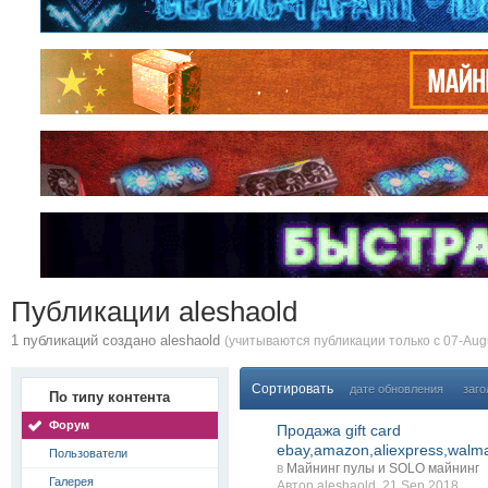
Публикации aleshaold
1 публикаций создано aleshaold
(учитываются публикации только с 07-Augu
Сортировать
дате обновления
заго
По типу контента
Форум
Продажа gift card
ebay,amazon,aliexpress,walm
Пользователи
в
Майнинг пулы и SOLO майнинг
Галерея
Автор
aleshaold
, 21 Sep 2018