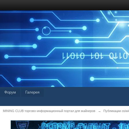
Форум
Галерея
MINING CLUB торгово-информационный портал для майнеров
→
Публикации osiwid