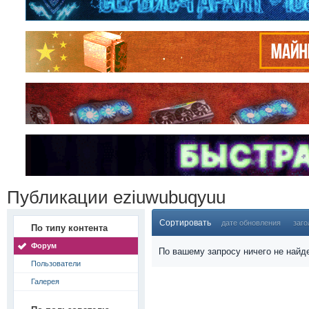
Публикации eziuwubuqyuu
Сортировать
дате обновления
заго
По типу контента
Форум
По вашему запросу ничего не найд
Пользователи
Галерея