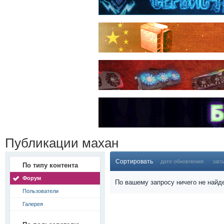
Публикации махан
Сортировать
дате обновления
заго
По типу контента
Форум
По вашему запросу ничего не найд
Пользователи
Галерея