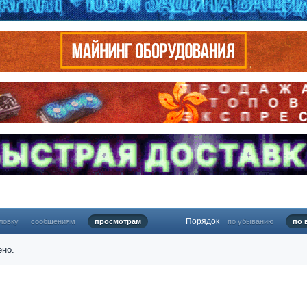
Порядок
ловку
сообщениям
просмотрам
по убыванию
по 
ено.