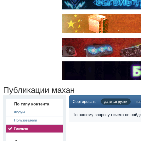
Публикации махан
Сортировать
дате загрузки
на
По типу контента
Форум
По вашему запросу ничего не найд
Пользователи
Галерея