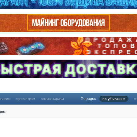
Порядок
званию
просмотрам
комментариям
по убыванию
п
ено.