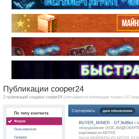
Публикации cooper24
2 публикаций создано cooper24
(учитываются публикации только с 07-Augu
Сортировать
дате обновления
По типу контента
Форум
BUYER_MINER - ОТЗЫВЫ
в
М
оборудование (ASIC,ВИДЕОКАРТЫ
Пользователи
нарпямую из КИТАЯ.
Галерея
Автор
МАЙНЕРЫ ИЗ КИТАЯ
, 23 