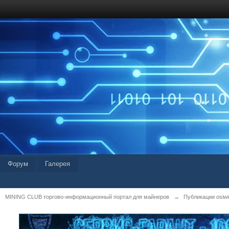
Форум
Галерея
MINING CLUB торгово-информационный портал для майнеров
→
Публикации osiwid