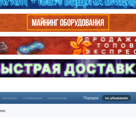
Порядок
заголовку
сообщениям
просмотрам
по убыванию
ено.