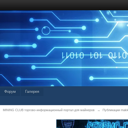
Форум
Галерея
MINING CLUB торгово-информационный портал для майнеров
→
Публикации mak