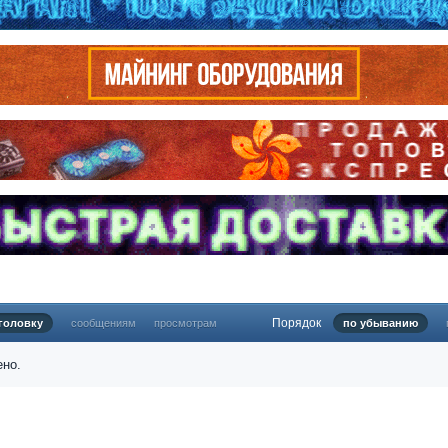
Порядок
головку
сообщениям
просмотрам
по убыванию
ено.