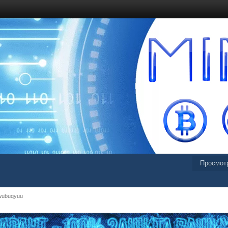
Просмот
wubuqyuu