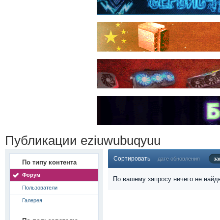
Публикации eziuwubuqyuu
Сортировать
дате обновления
за
По типу контента
Форум
По вашему запросу ничего не найд
Пользователи
Галерея