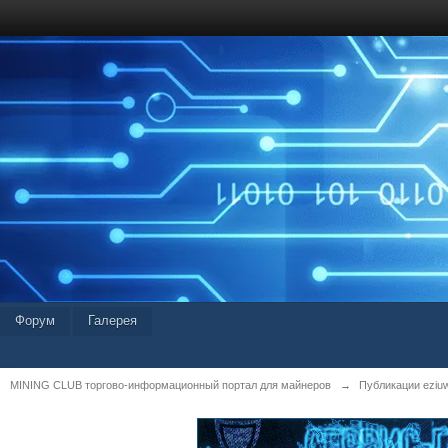
Форум
Галерея
MINING CLUB торгово-информационный портал для майнеров
→
Публикации eziu