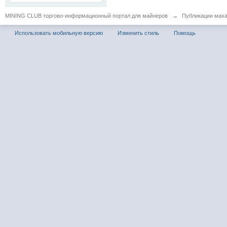
MINING CLUB торгово-информационный портал для майнеров
→
Публикации мах
Использовать мобильную версию
Изменить стиль
Помощь