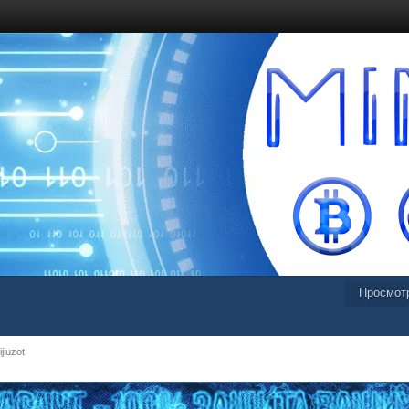
Просмот
jiuzot