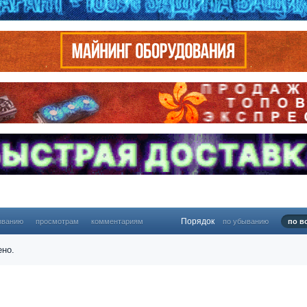
Порядок
званию
просмотрам
комментариям
по убыванию
по в
ено.