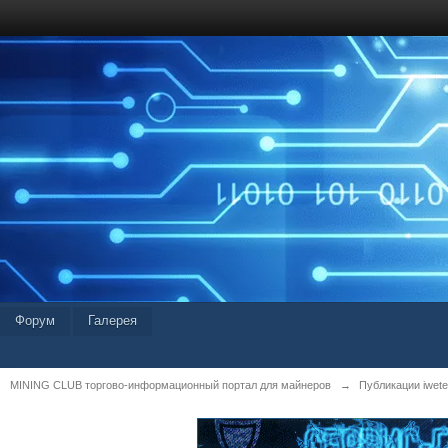
Форум
Галерея
MINING CLUB торгово-информационный портал для майнеров
→
Публикации iwetei