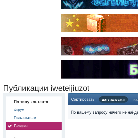
Публикации iweteijiuzot
Сортировать
дате загрузки
на
По типу контента
Форум
По вашему запросу ничего не найд
Пользователи
Галерея