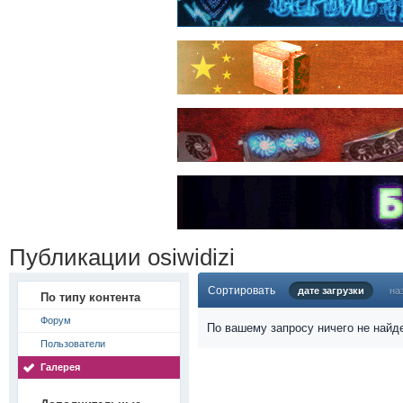
Публикации osiwidizi
Сортировать
дате загрузки
на
По типу контента
Форум
По вашему запросу ничего не найд
Пользователи
Галерея