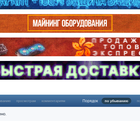
Порядок
званию
просмотрам
комментариям
по убыванию
п
ено.