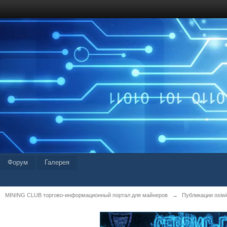
Форум
Галерея
MINING CLUB торгово-информационный портал для майнеров
→
Публикации osiwid