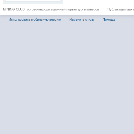
MINING CLUB торгово-информационный портал для майнеров
→
Публикации мах
Использовать мобильную версию
Изменить стиль
Помощь