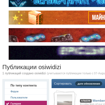
Публикации osiwidizi
1 публикаций создано osiwidizi
(учитываются публикации только с 07-Augus
Сортировать
дате обновления
По типу контента
Форум
Пользователи
Member'
АЛЬБОМ
Галерея
A collection of our