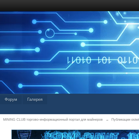
Форум
Галерея
MINING CLUB торгово-информационный портал для майнеров
→
Публикации osiwid