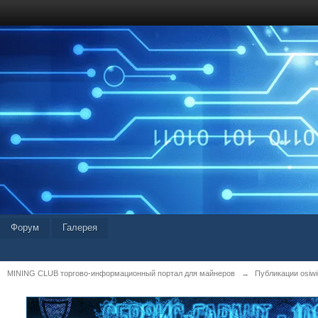
Форум
Галерея
MINING CLUB торгово-информационный портал для майнеров
→
Публикации osiwid