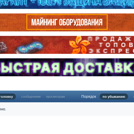
Порядок
головку
сообщениям
просмотрам
по убыванию
ено.