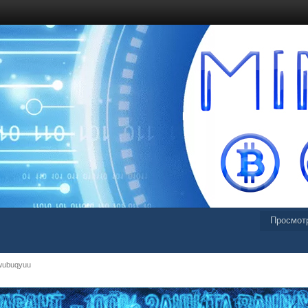
Просмот
wubuqyuu