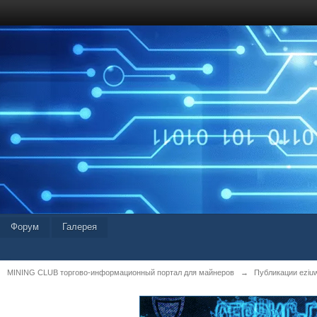
Форум
Галерея
MINING CLUB торгово-информационный портал для майнеров
→
Публикации eziu