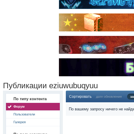
Публикации eziuwubuqyuu
Сортировать
дате обновления
за
По типу контента
Форум
По вашему запросу ничего не найд
Пользователи
Галерея