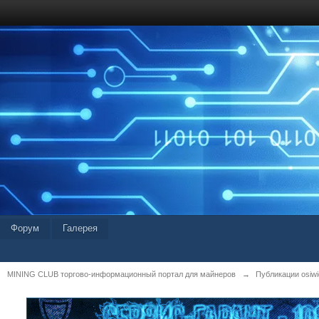
Форум
Галерея
MINING CLUB торгово-информационный портал для майнеров
→
Публикации osiwid