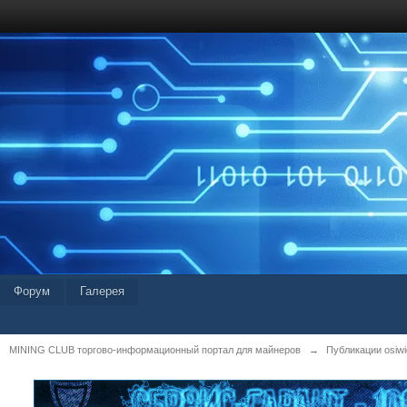
Форум
Галерея
MINING CLUB торгово-информационный портал для майнеров
→
Публикации osiwid