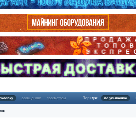
Порядок
головку
сообщениям
просмотрам
по убыванию
ено.