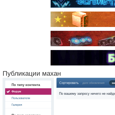
Публикации махан
Сортировать
дате обновления
за
По типу контента
Форум
По вашему запросу ничего не найд
Пользователи
Галерея