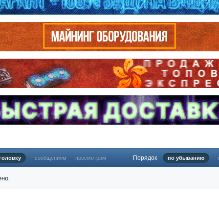
Порядок
головку
сообщениям
просмотрам
по убыванию
ено.