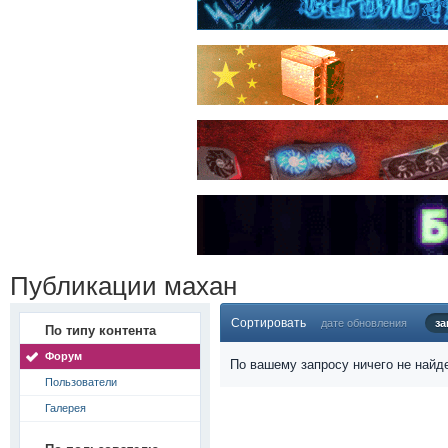
Публикации махан
Сортировать
дате обновления
за
По типу контента
Форум
По вашему запросу ничего не найд
Пользователи
Галерея