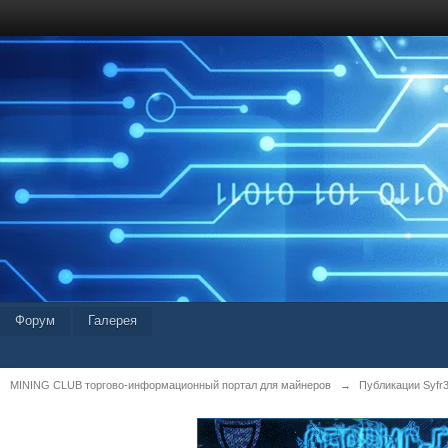
Форум
Галерея
MINING CLUB торгово-информационный портал для майнеров
→
Публикации Syfr