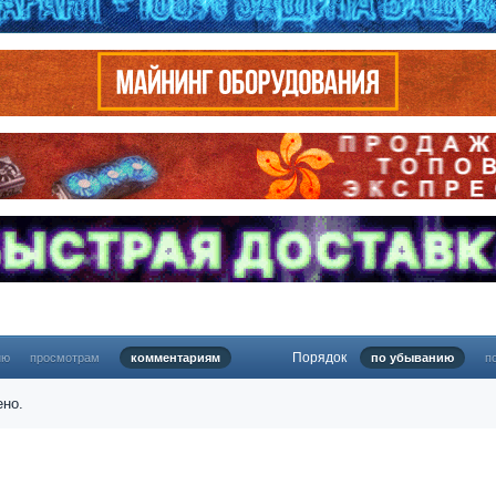
Порядок
ию
просмотрам
комментариям
по убыванию
п
ено.