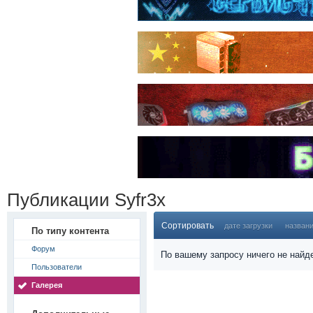
Публикации Syfr3x
Сортировать
дате загрузки
назван
По типу контента
Форум
По вашему запросу ничего не найд
Пользователи
Галерея