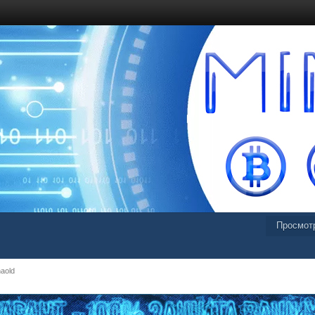
Просмот
aold