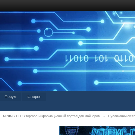
Форум
Галерея
MINING CLUB торгово-информационный портал для майнеров
→
Публикации alesh