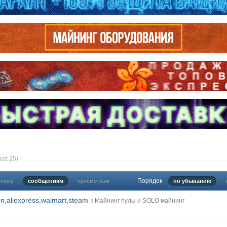
st 25)
Порядок
ловку
сообщениям
просмотрам
по убыванию
n,aliexpress,walmart,steam
в
Майнинг пулы и SOLO майнинг