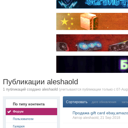
Публикации aleshaold
1 публикаций создано aleshaold
(учитываются публикации только с 07-Augu
Сортировать
дате обновления
заго
По типу контента
Форум
Продажа gift card ebay,amazo
Автор
aleshaold
, 21 Sep 2018
Пользователи
Галерея