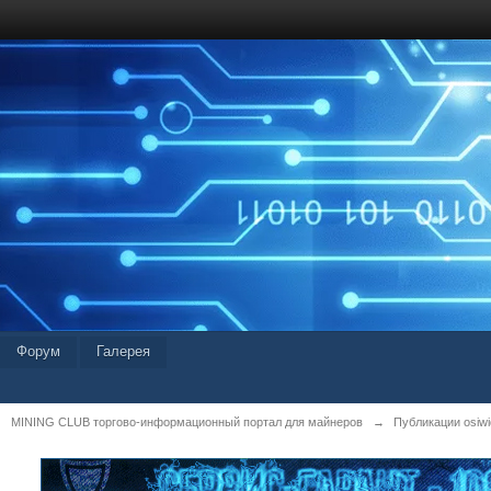
Форум
Галерея
MINING CLUB торгово-информационный портал для майнеров
→
Публикации osiwid