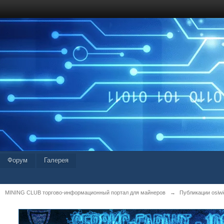
Форум
Галерея
MINING CLUB торгово-информационный портал для майнеров
→
Публикации osiwid